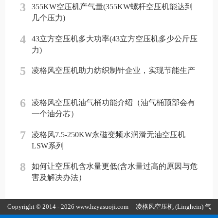
3
355KW空压机产气量(355KW螺杆空压机能达到
几个压力)
4
43立方空压机多大功率(43立方空压机多少公斤压
力)
5
凌格风空压机助力纺织制针企业，实现节能生产
6
凌格风空压机油气桶功能介绍（油气桶顶部会有
一个油分芯）
7
凌格风7.5-250KW永磁变频水润滑无油空压机
LSW系列
8
如何让空压机含水量更低(含水量过高的原因与危
害及解决办法）
Copyright © 2014 - 2026 www.hzyasuoji.com
凌格风空压机
(Linghein) 气