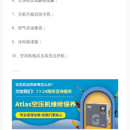
6、空压机出现缺相现象；
7、主机不能启动卡死；
8、排气含油量高；
9、冷却器堵塞；
10、空压机电压太高无法开机；
……