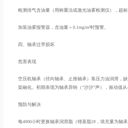
检测排气含油量（用称重法或激光油雾检测仪），超标
加装油雾报警器，含油量＞0.1mg/m³时预警。
四、轴承过早损坏
危害表现
空压机轴承（径向轴承、止推轴承）靠压力油润滑，缺
架融化。初期表现为轴承异响（“沙沙”声），振动值从≤2
预防与解决
每4000小时更换轴承润滑脂（锂基脂2#，填充量为轴承腔