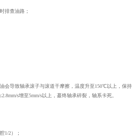
时排查油路；
油会导致轴承滚子与滚道干摩擦，温度升至150℃以上，保持
.8mm/s增至5mm/s以上，蕞终轴承碎裂，轴系卡死。
1/2）；