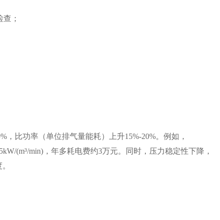
检查；
。
%，比功率（单位排气量能耗）上升15%-20%。例如，
升至7.5kW/(m³/min)，年多耗电费约3万元。同时，压力稳定性下降，
度。