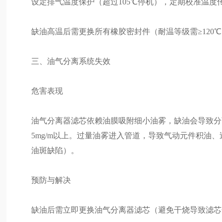
设定排气温度保护（超过105℃停机），定期校准温度传
缺油高温后需更换所有橡胶密封件（耐温等级需≥120
三、油气分离系统失效
危害表现
油气分离器滤芯依赖油膜吸附细小油雾，缺油会导致分离效率
5mg/m以上。过量油雾进入管道，导致气动元件积油
油斑缺陷）。
预防与解决
缺油后需立即更换油气分离器滤芯（避免干烧导致滤芯