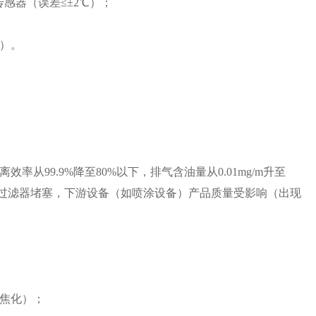
感器（误差≤±2℃）；
℃）。
从99.9%降至80%以下，排气含油量从0.01mg/m升至
、过滤器堵塞，下游设备（如喷涂设备）产品质量受影响（出现
焦化）；