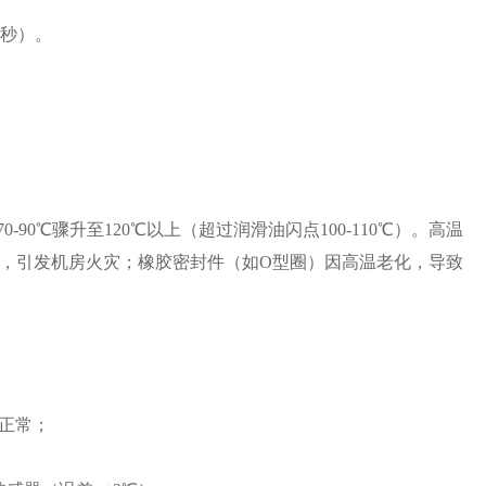
3秒）。
90℃骤升至120℃以上（超过润滑油闪点100-110℃）。高温
，引发机房火灾；橡胶密封件（如O型圈）因高温老化，导致
统正常；