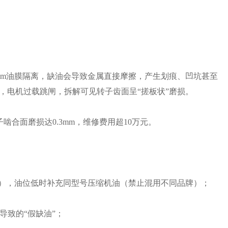
15mm油膜隔离，缺油会导致金属直接摩擦，产生划痕、凹坑甚至
死，电机过载跳闸，拆解可见转子齿面呈“搓板状”磨损。
合面磨损达0.3mm，维修费用超10万元。
/3处），油位低时补充同型号压缩机油（禁止混用不同品牌）；
导致的“假缺油”；