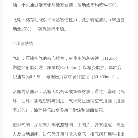
轴，小头通过活塞销与活塞铰接，传动效率约85%-90%。
飞轮：储存动能以平衡活塞惯性力，减少转速波动（转速波
动量≤5%），确保运行平稳。
2.压缩系统
气缸：压缩空气的核心腔室，材质多为灰铸铁（HT250），
内壁经珩磨处理（粗糙度Ra≤0.8μm）以减少磨损。单缸容
积通常为0.5-5L，根据压力需求设计缸径（50-300mm）。
活塞与活塞环：活塞为铝合金或铸铁材质，通过活塞环（气
环、油环）实现密封与刮油。气环防止压缩空气泄漏（泄漏
率≤3%），油环将气缸壁多余润滑油刮回曲轴箱。
进排气阀：采用簧片阀或蘑菇阀，由阀片、弹簧组成，靠压
力差自动启闭。进气阀开启时吸入空气，排气阀开启时排出