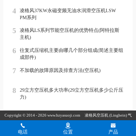
4
凌格风37KW永磁变频无油水润滑空压机LSW
PM系列
5
凌格风LS系列节能空压机的优势特点(阿特拉斯
主机)
6
往复式压缩机主要由哪几个部分组成(简述主要组
成部件)
7
不加载的故障原因及排查方法(空压机)
8
29立方空压机多大功率(29立方空压机多少公斤压
力)
Copyright © 2014 - 2026 www.hzyasuoji.com
凌格风空压机
(Linghein) 气
胜智能装备（深圳）有限公司版权所有
粤ICP备2021072975号
粤公
电话
位置
产品
网安备44030002002880