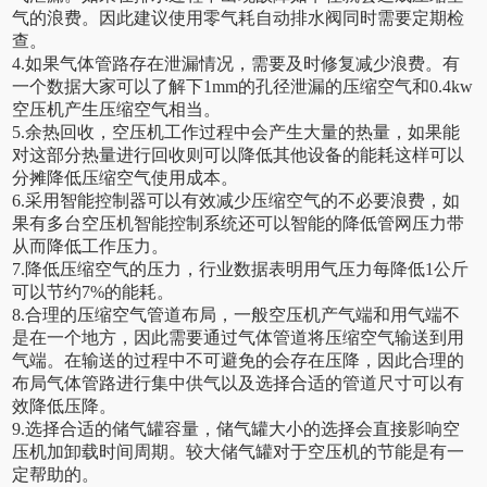
气的浪费。因此建议使用零气耗自动排水阀同时需要定期检
查。
4.如果气体管路存在泄漏情况，需要及时修复减少浪费。有
一个数据大家可以了解下1mm的孔径泄漏的压缩空气和0.4kw
空压机产生压缩空气相当。
5.余热回收，空压机工作过程中会产生大量的热量，如果能
对这部分热量进行回收则可以降低其他设备的能耗这样可以
分摊降低压缩空气使用成本。
6.采用智能控制器可以有效减少压缩空气的不必要浪费，如
果有多台空压机智能控制系统还可以智能的降低管网压力带
从而降低工作压力。
7.降低压缩空气的压力，行业数据表明用气压力每降低1公斤
可以节约7%的能耗。
8.合理的压缩空气管道布局，一般空压机产气端和用气端不
是在一个地方，因此需要通过气体管道将压缩空气输送到用
气端。在输送的过程中不可避免的会存在压降，因此合理的
布局气体管路进行集中供气以及选择合适的管道尺寸可以有
效降低压降。
9.选择合适的储气罐容量，储气罐大小的选择会直接影响空
压机加卸载时间周期。较大储气罐对于空压机的节能是有一
定帮助的。