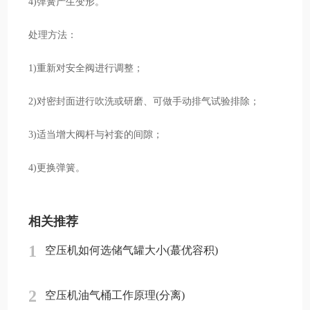
4)弹簧产生变形。
处理方法：
1)重新对安全阀进行调整；
2)对密封面进行吹洗或研磨、可做手动排气试验排除；
3)适当增大阀杆与衬套的间隙；
4)更换弹簧。
相关推荐
1
空压机如何选储气罐大小(蕞优容积)
2
空压机油气桶工作原理(分离)