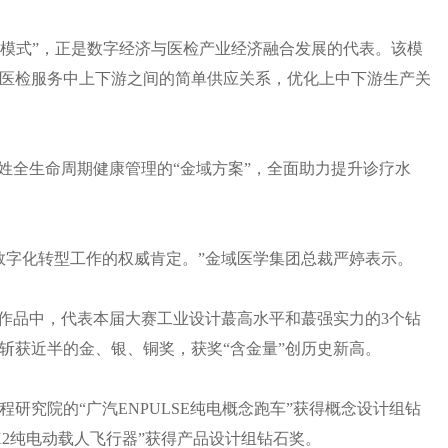
展模式”，正是数字经济与医检产业经济融合发展的代表。该模
医检服务中上下游之间的简单供应关系，优化上中下游生产关
姓全生命周期健康管理的“金域方案”，全面助力提升诊疗水
数字化转型工作的权威肯定。”金域医学集团总裁严婷表示。
奖作品中，代表本届大赛工业设计蕞高水平和蕞强实力的3个钻
斩获近半的金、银、铜奖，获奖“含金量”创历史新高。
研究院的“广汽ENPULSE纯电概念跑车”获得概念设计组钻
2纯电动载人飞行器”获得产品设计组钻石奖。