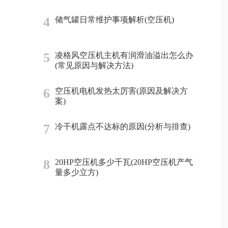
4
储气罐日常维护事项解析(空压机)
5
凌格风空压机主机有润滑油溢出怎么办
(常见原因与解决方法)
6
空压机电机发热太厉害(原因及解决方
案)
7
冷干机露点不达标的原因(分析与排查)
8
20HP空压机多少千瓦(20HP空压机产气
量多少立方)