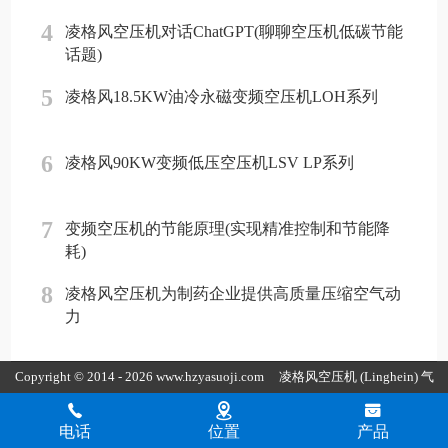
4
凌格风空压机对话ChatGPT(聊聊空压机低碳节能
话题)
5
凌格风18.5KW油冷永磁变频空压机LOH系列
6
凌格风90KW变频低压空压机LSV LP系列
7
变频空压机的节能原理(实现精准控制和节能降
耗)
8
凌格风空压机为制药企业提供高质量压缩空气动
力
Copyright © 2014 - 2026 www.hzyasuoji.com
凌格风空压机
(Linghein) 气
胜智能装备（深圳）有限公司版权所有
粤ICP备2021072975号
粤公
电话
位置
产品
网安备44030002002880