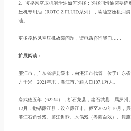
2、凌格风空压机润滑油如何选择：选择润滑油需要确
压机专用油（ROTO Z FLUID系列），喷油空压
油。
更多凌格风空压机故障问题，请电话咨询我们……
扩展阅读：
廉江市，广东省辖县级市，由湛江市代管，位于广东省西
方千米。2021年末，廉江市户籍人口187.1万人。
唐武德五年（622年），析石龙县，建石城县，属罗州。
12月，撤销廉江县，设立廉江市。截至2022年10月
廉江石角傩戏、廉江𠊎歌、木偶戏（粤西白戏）、舞