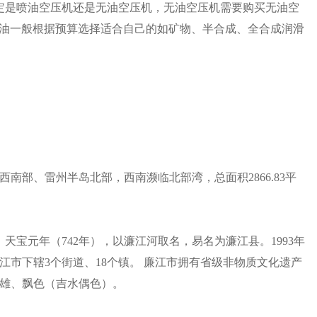
定是喷油空压机还是无油空压机，无油空压机需要购买无油空
机润滑油一般根据预算选择适合自己的如矿物、半合成、全合成润滑
南部、雷州半岛北部，西南濒临北部湾，总面积2866.83平
天宝元年（742年），以濂江河取名，易名为濂江县。1993年
，廉江市下辖3个街道、18个镇。 廉江市拥有省级非物质文化遗产
鹰雄、飘色（吉水偶色）。