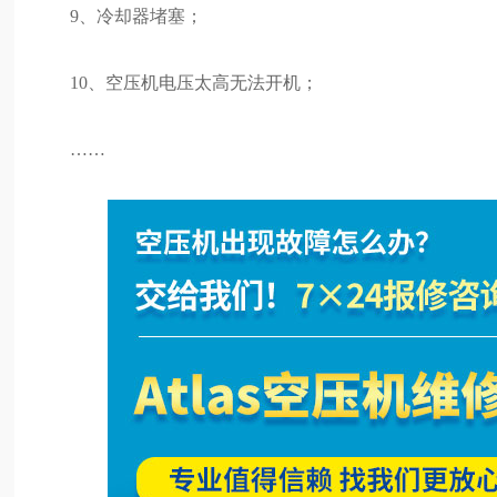
9、冷却器堵塞；
10、空压机电压太高无法开机；
……