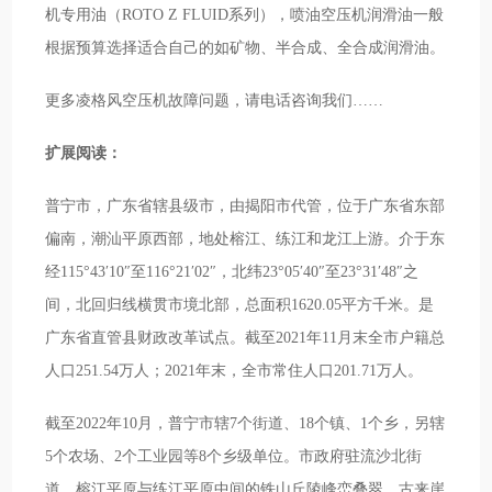
机专用油（ROTO Z FLUID系列），喷油空压机润滑油一般
根据预算选择适合自己的如矿物、半合成、全合成润滑油。
更多凌格风空压机故障问题，请电话咨询我们……
扩展阅读：
普宁市，广东省辖县级市，由揭阳市代管，位于广东省东部
偏南，潮汕平原西部，地处榕江、练江和龙江上游。介于东
经115°43′10″至116°21′02″，北纬23°05′40″至23°31′48″之
间，北回归线横贯市境北部，总面积1620.05平方千米。是
广东省直管县财政改革试点。截至2021年11月末全市户籍总
人口251.54万人；2021年末，全市常住人口201.71万人。
截至2022年10月，普宁市辖7个街道、18个镇、1个乡，另辖
5个农场、2个工业园等8个乡级单位。市政府驻流沙北街
道。榕江平原与练江平原中间的铁山丘陵峰峦叠翠，古来崖