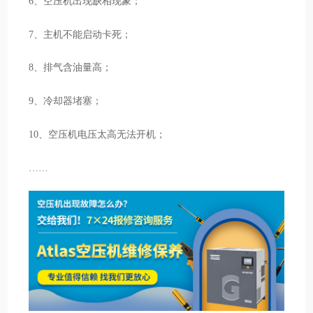
6、空压机出现缺相现象；
7、主机不能启动卡死；
8、排气含油量高；
9、冷却器堵塞；
10、空压机电压太高无法开机；
……