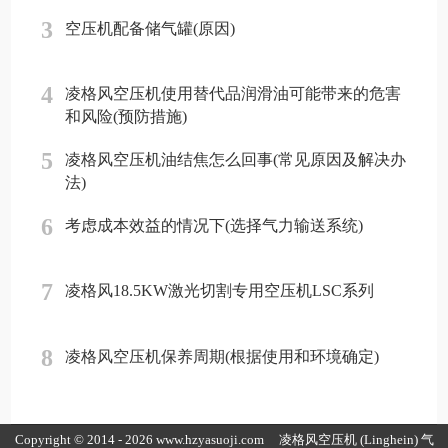
3
空压机配备储气罐(原因)
4
凌格风空压机使用替代品润滑油可能带来的危害
和风险(预防措施)
5
凌格风空压机油结焦怎么回事(常见原因及解决办
法)
6
考虑成本效益的情况下(选择气力输送系统)
7
凌格风18.5KW激光切割专用空压机LSC系列
8
凌格风空压机保养周期(根据使用和环境确定)
Copyright © 2014 - 2026 www.hzyasuoji.com
凌格风空压机
(Linghein) 气