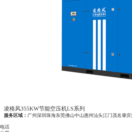
凌格风355KW节能空压机LS系列
服务区域：
广州
深圳
珠海
东莞
佛山
中山
惠州
汕头
江门
茂名
肇庆
电话