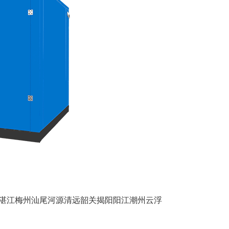
湛江
梅州
汕尾
河源
清远
韶关
揭阳
阳江
潮州
云浮