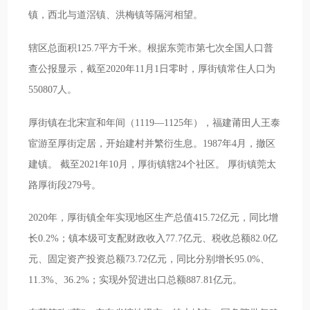
镇，西北与道滘镇、洪梅镇等隔河相望。
辖区总面积125.7平方千米。根据东莞市第七次全国人口普
查公报显示，截至2020年11月1日零时，厚街镇常住人口为
550807人。
厚街镇在北宋宣和年间（1119—1125年），福建莆田人王泰
宦游至厚街定居，开始建村并繁衍生息。1987年4月，撤区
建镇。 截至2021年10月，厚街镇辖24个社区。 厚街镇莞太
路厚街段279号。
2020年，厚街镇全年实现地区生产总值415.72亿元，同比增
长0.2%；镇本级可支配财政收入77.7亿元、税收总额82.0亿
元、固定资产投资总额73.72亿元，同比分别增长95.0%、
11.3%、36.2%；实现外贸进出口总额887.81亿元。