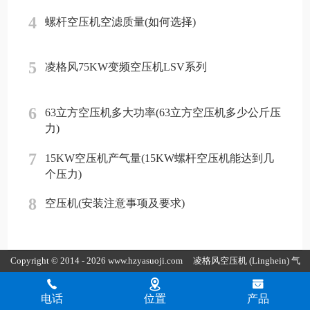
4
螺杆空压机空滤质量(如何选择)
5
凌格风75KW变频空压机LSV系列
6
63立方空压机多大功率(63立方空压机多少公斤压
力)
7
15KW空压机产气量(15KW螺杆空压机能达到几
个压力)
8
空压机(安装注意事项及要求)
Copyright © 2014 - 2026 www.hzyasuoji.com
凌格风空压机
(Linghein) 气
胜智能装备（深圳）有限公司版权所有
粤ICP备2021072975号
粤公
电话
位置
产品
网安备44030002002880