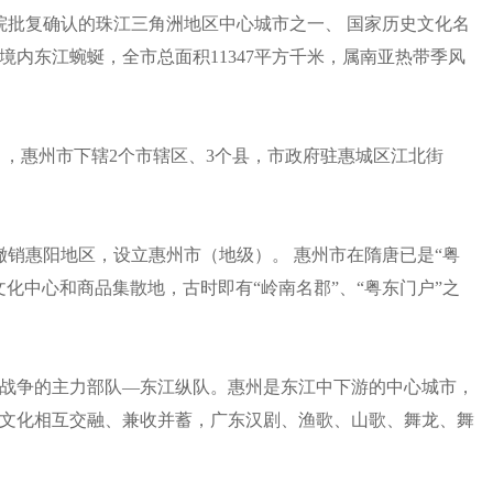
院批复确认的珠江三角洲地区中心城市之一、 国家历史文化名
内东江蜿蜒，全市总面积11347平方千米，属南亚热带季风
年10月，惠州市下辖2个市辖区、3个县，市政府驻惠城区江北街
月，撤销惠阳地区，设立惠州市（地级）。 惠州市在隋唐已是“粤
化中心和商品集散地，古时即有“岭南名郡”、“粤东门户”之
战争的主力部队—东江纵队。惠州是东江中下游的中心城市，
文化相互交融、兼收并蓄，广东汉剧、渔歌、山歌、舞龙、舞