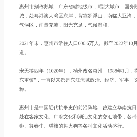
惠州市别称鹅城，广东省辖地级市，Ⅱ型大城市，国务
城，处粤港澳大湾区东岸，背靠罗浮山，南临大亚湾，境
气候区，雨量充沛，阳光充足，气候温和。
2021年末，惠州市常住人口606.6万人。截至2022
道。
宋天禧四年（1020年），祯州改名惠州。1988年1
东重镇”，一直以来都是东江流域政治、经济、军事、文
称。
惠州市是中国近代抗争史的前沿阵地，曾建立华南抗日
处在客家文化、广府文化和潮汕文化的交汇地带，各种
狮、舞春牛、瑶族的舞火狗等各种文化活动盛行。