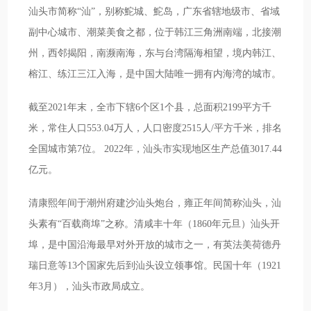
汕头市简称“汕”，别称鮀城、鮀岛，广东省辖地级市、省域
副中心城市、潮菜美食之都，位于韩江三角洲南端，北接潮
州，西邻揭阳，南濒南海，东与台湾隔海相望，境内韩江、
榕江、练江三江入海，是中国大陆唯一拥有内海湾的城市。
截至2021年末，全市下辖6个区1个县，总面积2199平方千
米，常住人口553.04万人，人口密度2515人/平方千米，排名
全国城市第7位。 2022年，汕头市实现地区生产总值3017.44
亿元。
清康熙年间于潮州府建沙汕头炮台，雍正年间简称汕头，汕
头素有“百载商埠”之称。清咸丰十年（1860年元旦）汕头开
埠，是中国沿海最早对外开放的城市之一，有英法美荷德丹
瑞日意等13个国家先后到汕头设立领事馆。民国十年（1921
年3月），汕头市政局成立。