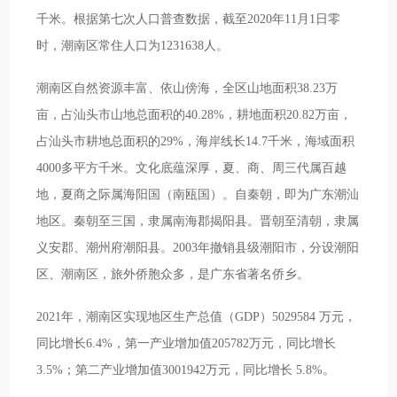
千米。根据第七次人口普查数据，截至2020年11月1日零
时，潮南区常住人口为1231638人。
潮南区自然资源丰富、依山傍海，全区山地面积38.23万
亩，占汕头市山地总面积的40.28%，耕地面积20.82万亩，
占汕头市耕地总面积的29%，海岸线长14.7千米，海域面积
4000多平方千米。文化底蕴深厚，夏、商、周三代属百越
地，夏商之际属海阳国（南瓯国）。自秦朝，即为广东潮汕
地区。秦朝至三国，隶属南海郡揭阳县。晋朝至清朝，隶属
义安郡、潮州府潮阳县。2003年撤销县级潮阳市，分设潮阳
区、潮南区，旅外侨胞众多，是广东省著名侨乡。
2021年，潮南区实现地区生产总值（GDP）5029584 万元，
同比增长6.4%，第一产业增加值205782万元，同比增长
3.5%；第二产业增加值3001942万元，同比增长 5.8%。