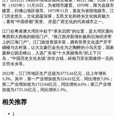
年（1925年）11月26日，为省辖市建置。1970年，降为县级市
建置，归佛山地区领导。1975年11月，复改为省辖地级市。江
门历史悠久，文化底蕴深厚，五邑文化和侨乡文化独具魅力
；素有“中国侨都”美誉。 亦是广府文化的代表城市之一。
江门在粤港澳大湾区中处于“承东启西”的位置，是大湾区通向
粤西和大西南的枢纽门户、“珠江西岸新增长极和沿海经济带
上的江海门户”。江门旅游资源丰富，拥有世界文化遗产开平
碉楼与古村落，让大文豪巴金先生为之陶醉的小鸟天堂，国家
森林公园圭峰山，入选广东省“十大美丽海岛”的上下川
岛，“中国历史文化名镇”赤坎古镇，岭南乃至全国难得一见的
古劳水乡等。
2022年，江门市地区生产总值为3773.41亿元，比上年增长
3.3%。其中，第一产业增加值为324.61亿元，同比增长7.0%；
第二产业增加值为1723.64亿元，同比增长4.6%；第三产业增
加值为1725.16亿元，同比增长1.3%。
相关推荐
1