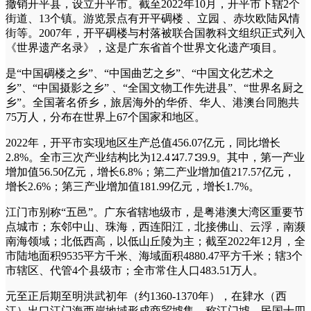
撤销开平县，设立开平市。截至2022年10月，开平市下辖2个
街道、13个镇。游览景点有开平碉楼 、立园 、赤坎欧陆风情
街等。2007年，开平碉楼与村落被联合国教科文组织正式列入
《世界遗产名录》，这是广东省首个世界文化遗产项目。
是“中国碉楼之乡”、“中国曲艺之乡”、“中国文化艺术之
乡”、“中国摄影之乡” 、“全国文物工作先进县”、“世界名厨之
乡”。全国著名侨乡，旅居海外的华侨、华人、港澳台同胞共
75万人，分布在世界上67个国家和地区。
2022年，开平市实现地区生产总值456.07亿元，同比增长
2.8%。全市三次产业结构比为12.4∶47.7∶39.9。其中，第一产业
增加值56.50亿元，增长6.8%；第二产业增加值217.57亿元，
增长2.6%；第三产业增加值181.99亿元，增长1.7%。
江门市别称“五邑”。广东省辖地级市，是粤港澳大湾区重要节
点城市；东邻中山、珠海，西连阳江，北接佛山、云浮，南濒
南海领域；北低西高，以低山丘陵为主；截至2022年12月，全
市陆地面积9535平方千米、海域面积4880.47平方千米；辖3个
市辖区、代管4个县级市；全市常住人口483.51万人。
元至正后期至明洪武初年（约1360-1370年），在肄水（西
江）出口江门海西岸地域形成商贸墟集，称江门墟。民国十四