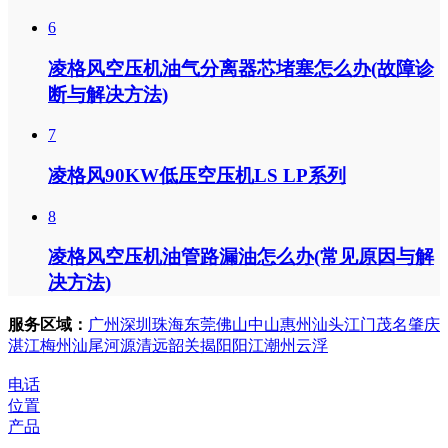
6
凌格风空压机油气分离器芯堵塞怎么办(故障诊
断与解决方法)
7
凌格风90KW低压空压机LS LP系列
8
凌格风空压机油管路漏油怎么办(常见原因与解
决方法)
服务区域：
广州
深圳
珠海
东莞
佛山
中山
惠州
汕头
江门
茂名
肇庆
湛江
梅州
汕尾
河源
清远
韶关
揭阳
阳江
潮州
云浮
电话
位置
产品