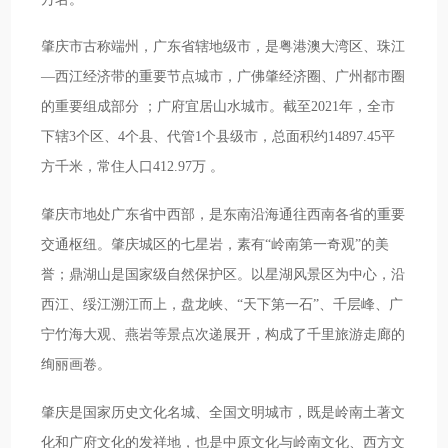
肇庆市古称端州，广东省辖地级市，是粤港澳大湾区、珠江
—西江经济带的重要节点城市，广佛肇经济圈、广州都市圈
的重要组成部分 ；广府宜居山水城市。截至2021年，全市
下辖3个区、4个县、代管1个县级市，总面积约14897.45平
方千米，常住人口412.97万 。
肇庆市地处广东省中西部，是东南沿海通往西南各省的重要
交通枢纽。肇庆城区的七星岩，素有“岭南第一奇观”的美
誉；鼎湖山是国家级自然保护区。以星湖风景区为中心，沿
西江、绥江溯江而上，盘龙峡、“天下第一石”、千层峰、广
宁竹海大观、燕岩等景点次递展开，构成了千里旅游走廊的
绚丽画卷。
肇庆是国家历史文化名城、全国文明城市，既是岭南土著文
化和广府文化的发祥地，也是中原文化与岭南文化、西方文