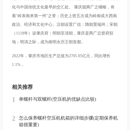
化与中国传统文化最早的交汇处。 肇庆扼两广之咽喉，有
着“岭表南来第一州”之誉；历史上曾五次成为岭南或大西南
政治、经济和文化中心。汉朝设置广信；隋朝置端州；宋朝
（1118年）设肇庆府；明朝至清朝，肇庆是两广总督府驻
地；明清之际，成为南明永历王朝首都。
2022年，肇庆市地区生产总值为2705.05亿元，同比增长
1.1% 。
相关推荐
1
单螺杆与双螺杆(空压机的优缺点比较)
2
怎么保养螺杆空压机机箱的详细步骤(定期保养机
箱很重要)