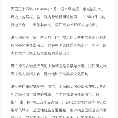
民国三十四年（1945年）9月，设市级建置，定名湛江市。
历史上曾属椹川县，境内曾设椹川巡检司。1983年9月，实
行地市合并、市领县体制，湛江市为省直辖的地级市。
湛江地处粤、琼、桂三省（区）交汇处，是中国西南各省通
往国外的主要出海口，亦是中国大陆通往东南亚、非洲、欧
洲和大洋洲海上航程最短的重要口岸。
湛江徐闻古港是汉代海上丝绸之路最早始发港。湛江历史代
表文化为雷州文化，部分地区亦受高凉文化影响。
湛江是广东省域副中心城市、南海舰队司令部所在地，粤西
和北部湾城市群中心城市、全国首批沿海开放城市、首
批“一带一路”海上合作支点城市、首批全国海洋经济创新发
展示范城市、全国性综合交通枢纽，被评为全国综合实力百