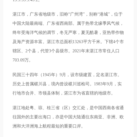
湛江市，广东省地级市，旧称“广州湾”，别称“港城”，位于
中国大陆最南端、广东省西南部。属于热带北缘季风气候，
终年受海洋气候的调节，冬无严寒，夏无酷暑，亚热带作物
及海产资源丰富。湛江市总面积13263平方千米。下辖4个市
辖区、2个县，代管3个县级市。2021年末湛江市常住人口
703.09万。
民国三十四年（1945年）9月，设市级建置，定名湛江市。
历史上曾属椹川县，境内曾设椹川巡检司。1983年9月，实
行地市合并、市领县体制，湛江市为省直辖的地级市。
湛江地处粤、琼、桂三省（区）交汇处，是中国西南各省通
往国外的主要出海口，亦是中国大陆通往东南亚、非洲、欧
洲和大洋洲海上航程最短的重要口岸。