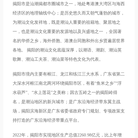
揭阳市是汕潮揭都市圈城市之一，地处粤港澳大湾区与海西
经济区的地理轴线中心；是历史悠久而又朝气蓬勃的城市，
为潮汕文化发祥地，既是潮汕人重要的祖籍地、聚居地之
一，也是潮汕文化重要的发源地以及兴盛地之一 ，全国著
名的华侨之乡，海外侨胞、港澳台同胞和外出乡贤遍居世界
各地。 揭阳的潮汕文化底蕴深厚，以潮语、潮剧、潮汕英
歌舞、潮汕工夫茶、潮汕菜等特色文化为代表。
揭阳市境内主要有榕江、龙江和练江三大水系，广东省第二
大深水河榕江南北两河环绕揭阳市区，有着“鱼米之乡”“浮
水葫芦”、“水上莲花”之美称；因古五岭之一的揭阳岭得
名，是潮汕地区的新兴城市；是广东沿海经济带东翼主战
场，揭阳滨海新区是广东省委省政府专门规划、专项政策支
持打造的广东沿海经济带重点平台。
2022年，揭阳市实现地区生产总值2260.98亿元，比上年增