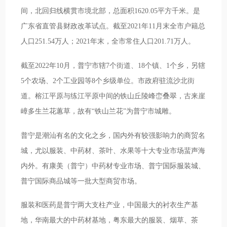
间，北回归线横贯市境北部，总面积1620.05平方千米。是
广东省直管县财政改革试点。截至2021年11月末全市户籍总
人口251.54万人；2021年末，全市常住人口201.71万人。
截至2022年10月，普宁市辖7个街道、18个镇、1个乡，另辖
5个农场、2个工业园等8个乡级单位。市政府驻流沙北街
道。榕江平原与练江平原中间的铁山丘陵峰峦叠翠，古来崖
嶂多生兰花蕙草，故有“铁山兰花”为普宁市城雕。
普宁是潮汕有名的文化之乡，国内外有较强影响力的商贸名
城，尤以服装、中药材、茶叶、水果等十大专业市场蜚声海
内外。有康美（普宁）中药材专业市场、普宁国际服装城、
普宁国际商品城等一批大型商贸市场。
服装和医药是普宁两大支柱产业，中国最大的衬衣生产基
地，华南最大的中药材基地，粤东最大的服装、烟草、茶