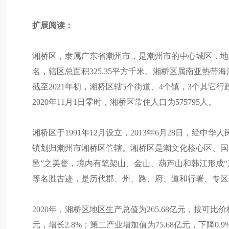
扩展阅读：
湘桥区，隶属广东省潮州市，是潮州市的中心城区，地
名，辖区总面积325.35平方千米。湘桥区属南亚热
截至2021年初，湘桥区辖5个街道、4个镇，3个其
2020年11月1日零时，湘桥区常住人口为575795人。
湘桥区于1991年12月设立，2013年6月28日，经
镇划归潮州市湘桥区管辖。湘桥区是潮文化核心区、国家
邑”之美誉，境内有笔架山、金山、葫芦山和韩江形成
等名胜古迹，是历代郡、州、路、府、道和行署、专区
2020年，湘桥区地区生产总值为265.68亿元，按可比
元，增长2.8%；第二产业增加值为75.68亿元，下降0.