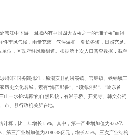
处韩江中下游，因域内有中国四大古桥之一的“湘子桥”而得
带海洋性季风气候，雨量充沛，气候温和，夏长冬短，日照充足。
它行政单位，区政府驻凤新街道。根据第七次人口普查数据，截至
中华人民共和国国务院批准，原潮安县的磷溪镇、官塘镇、铁铺镇三
历史文化名城，素有“海滨邹鲁”、“领海名邦”、“岭东首
“三山一水护城廓”的自然风貌，有湘子桥、开元寺、韩文公祠
、市、县行政机关所在地。
价格计算，比上年增长1.5%。其中，第一产业增加值为9.62亿
9%；第三产业增加值为2180.38亿元，增长2.5%。三次产业结构