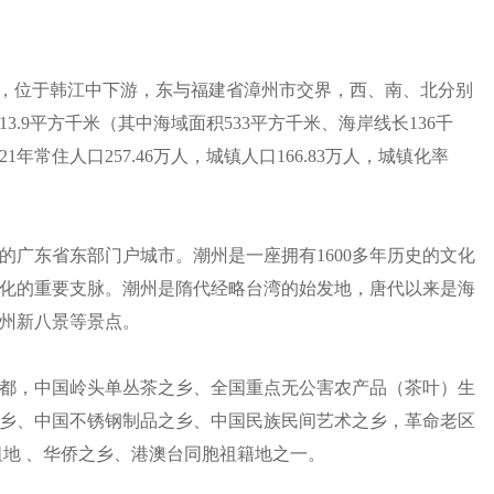
部，位于韩江中下游，东与福建省漳州市交界，西、南、北分别
.9平方千米（其中海域面积533平方千米、海岸线长136千
1年常住人口257.46万人，城镇人口166.83万人，城镇化率
的广东省东部门户城市。潮州是一座拥有1600多年历史的文化
化的重要支脉。潮州是隋代经略台湾的始发地，唐代以来是海
州新八景等景点。
都，中国岭头单丛茶之乡、全国重点无公害农产品（茶叶）生
乡、中国不锈钢制品之乡、中国民族民间艺术之乡，革命老区
祖地 、华侨之乡、港澳台同胞祖籍地之一。