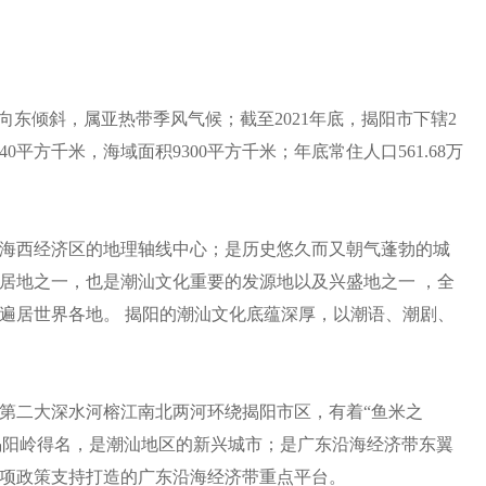
向东倾斜，属亚热带季风气候；截至2021年底，揭阳市下辖2
0平方千米，海域面积9300平方千米；年底常住人口561.68万
海西经济区的地理轴线中心；是历史悠久而又朝气蓬勃的城
居地之一，也是潮汕文化重要的发源地以及兴盛地之一 ，全
遍居世界各地。 揭阳的潮汕文化底蕴深厚，以潮语、潮剧、
第二大深水河榕江南北两河环绕揭阳市区，有着“鱼米之
的揭阳岭得名，是潮汕地区的新兴城市；是广东沿海经济带东翼
项政策支持打造的广东沿海经济带重点平台。