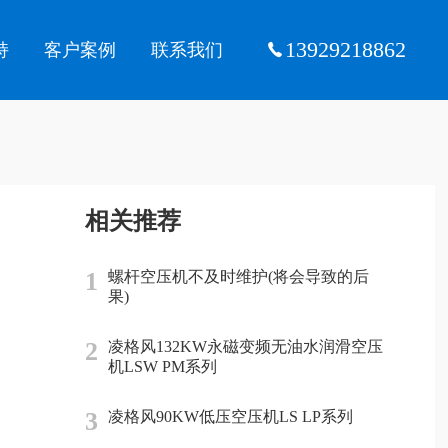
13929218862
持
客户案例
联系我们
相关推荐
1
螺杆空压机不及时维护(将会导致的后
果)
2
凌格风132KW永磁变频无油水润滑空压
机LSW PM系列
3
凌格风90KW低压空压机LS LP系列