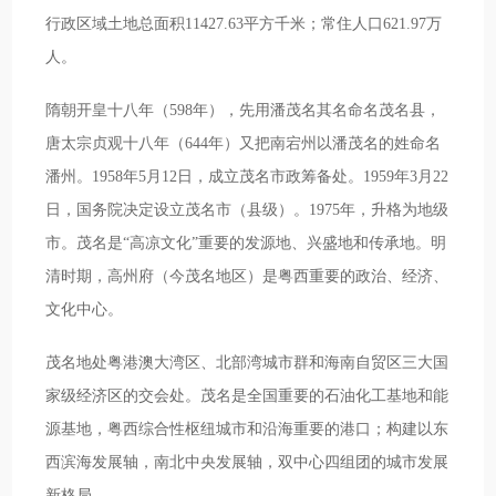
行政区域土地总面积11427.63平方千米；常住人口621.97万
人。
隋朝开皇十八年（598年），先用潘茂名其名命名茂名县，
唐太宗贞观十八年（644年）又把南宕州以潘茂名的姓命名
潘州。1958年5月12日，成立茂名市政筹备处。1959年3月22
日，国务院决定设立茂名市（县级）。1975年，升格为地级
市。茂名是“高凉文化”重要的发源地、兴盛地和传承地。明
清时期，高州府（今茂名地区）是粤西重要的政治、经济、
文化中心。
茂名地处粤港澳大湾区、北部湾城市群和海南自贸区三大国
家级经济区的交会处。茂名是全国重要的石油化工基地和能
源基地，粤西综合性枢纽城市和沿海重要的港口；构建以东
西滨海发展轴，南北中央发展轴，双中心四组团的城市发展
新格局。