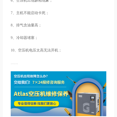
6、空压机出现缺相现象；
7、主机不能启动卡死；
8、排气含油量高；
9、冷却器堵塞；
10、空压机电压太高无法开机；
……