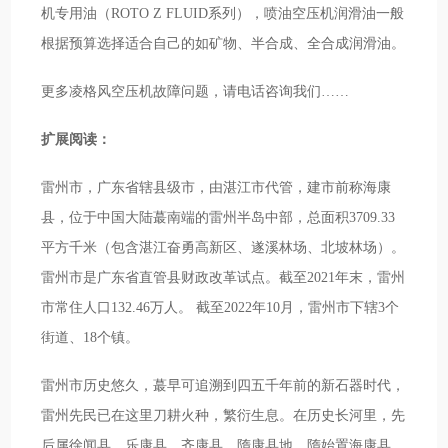
机专用油（ROTO Z FLUID系列），喷油空压机润滑油一般
根据预算选择适合自己的如矿物、半合成、全合成润滑油。
更多凌格风空压机故障问题，请电话咨询我们……
扩展阅读：
雷州市，广东省辖县级市，由湛江市代管，建市前称海康
县，位于中国大陆蕞南端的雷州半岛中部，总面积3709.33
平方千米（包含湛江奋勇高新区、遂溪林场、北坡林场）。
雷州市是广东省直管县财政改革试点。截至2021年末，雷州
市常住人口132.46万人。 截至2022年10月，雷州市下辖3个
街道、18个镇。
雷州市历史悠久，蕞早可追溯到四五千年前的新石器时代，
雷州先民已在这里刀耕火种，繁衍生息。在历史长河里，先
后属徐闻县、乐康县、齐康县、隋康县地，隋始置海康县，