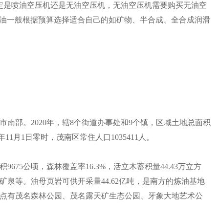
定是喷油空压机还是无油空压机，无油空压机需要购买无油空
机润滑油一般根据预算选择适合自己的如矿物、半合成、全合成润滑
南部。2020年，辖8个街道办事处和9个镇，区域土地总面积
年11月1日零时，茂南区常住人口1035411人。
75公顷，森林覆盖率16.3%，活立木蓄积量44.43万立方
泉等。油母页岩可供开采量44.62亿吨，是南方的炼油基地
点有茂名森林公园、茂名露天矿生态公园、牙象大地艺术公