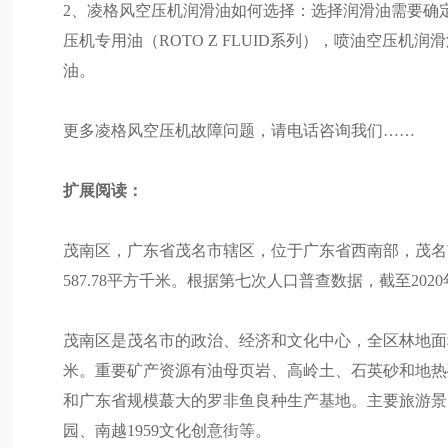
2、凌格风空压机润滑油如何选择：选择润滑油需要确
压机专用油（ROTO Z FLUID系列），喷油空压
油。
更多凌格风空压机故障问题，请电话咨询我们……
扩展阅读：
茂南区，广东省茂名市辖区，位于广东省西南部，茂名市
587.78平方千米。根据第七次人口普查数据，截至2020
茂南区是茂名市的政治、经济和文化中心，全区林地面积96
米。重要矿产资源有油母页岩、高岭土、石英砂和地热矿
和广东省规模蕞大的罗非鱼良种生产基地。主要旅游景
园、南越1959文化创意街等。