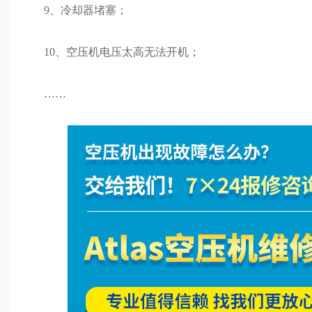
9、冷却器堵塞；
10、空压机电压太高无法开机；
……