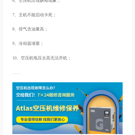
6、空压机出现缺相现象；
7、主机不能启动卡死；
8、排气含油量高；
9、冷却器堵塞；
10、空压机电压太高无法开机；
……