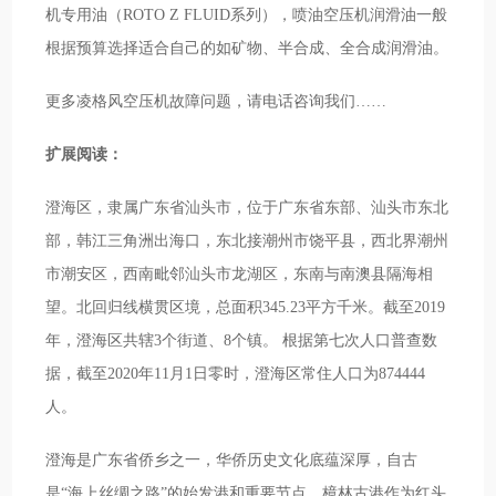
机专用油（ROTO Z FLUID系列），喷油空压机润滑油一般
根据预算选择适合自己的如矿物、半合成、全合成润滑油。
更多凌格风空压机故障问题，请电话咨询我们……
扩展阅读：
澄海区，隶属广东省汕头市，位于广东省东部、汕头市东北
部，韩江三角洲出海口，东北接潮州市饶平县，西北界潮州
市潮安区，西南毗邻汕头市龙湖区，东南与南澳县隔海相
望。北回归线横贯区境，总面积345.23平方千米。截至2019
年，澄海区共辖3个街道、8个镇。 根据第七次人口普查数
据，截至2020年11月1日零时，澄海区常住人口为874444
人。
澄海是广东省侨乡之一，华侨历史文化底蕴深厚，自古
是“海上丝绸之路”的始发港和重要节点，樟林古港作为红头