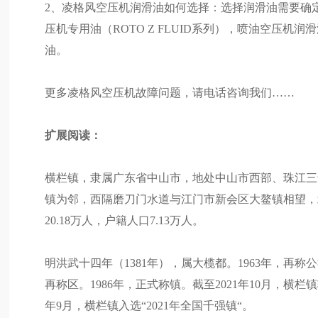
2、凌格风空压机润滑油如何选择：选择润滑油需要确
压机专用油（ROTO Z FLUID系列），喷油空压
油。
更多凌格风空压机故障问题，请电话咨询我们……
扩展阅读：
横栏镇，隶属广东省中山市，地处中山市西部、珠江三
镇为邻，西隔磨刀门水道与江门市新会区大鳌镇相望，北连
20.18万人，户籍人口7.13万人。
明洪武十四年（1381年），属大榄都。1963年，再称
再称区。1986年，正式称镇。截至2021年10月，横栏
年9月，横栏镇入选“2021年全国千强镇“。