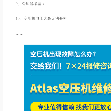
9、冷却器堵塞；
10、空压机电压太高无法开机；
……