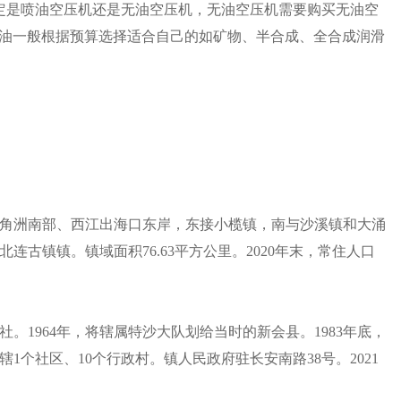
定是喷油空压机还是无油空压机，无油空压机需要购买无油空
机润滑油一般根据预算选择适合自己的如矿物、半合成、全合成润滑
角洲南部、西江出海口东岸，东接小榄镇，南与沙溪镇和大涌
古镇镇。镇域面积76.63平方公里。2020年末，常住人口
公社。1964年，将辖属特沙大队划给当时的新会县。1983年底，
镇辖1个社区、10个行政村。镇人民政府驻长安南路38号。2021