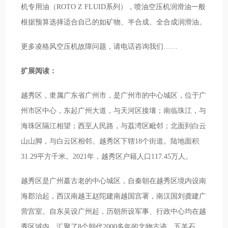
机专用油（ROTO Z FLUID系列），喷油空压机润滑油一般
根据预算选择适合自己的如矿物、半合成、全合成润滑油。
更多凌格风空压机故障问题，请电话咨询我们……
扩展阅读：
越秀区，隶属广东省广州市，是广州市的中心城区，位于广
州市区中心，东起广州大道，与天河区接壤；南临珠江，与
海珠区隔江相望；西至人民路，与荔湾区毗邻；北面到白云
山山脚，与白云区相邻。越秀区下辖18个街道。陆地面积
31.29平方千米。2021年，越秀区户籍人口117.45万人。
越秀区是广州蕞古老的中心城区，自秦朝在越秀区境内设南
海郡治起，西汉南越王赵陀建南越国宫署，南汉国刘龚建广
营宫室。自东吴设广州起，历朝所设军事、行政中心均在越
秀区域内。汇聚了8个朝代2000多年的文物古迹，五羊石