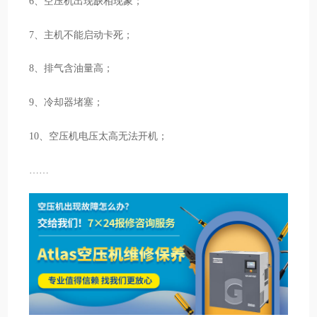
6、空压机出现缺相现象；
7、主机不能启动卡死；
8、排气含油量高；
9、冷却器堵塞；
10、空压机电压太高无法开机；
……