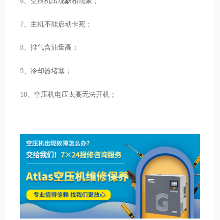
6、空压机出现缺相现象；
7、主机不能启动卡死；
8、排气含油量高；
9、冷却器堵塞；
10、空压机电压太高无法开机；
……