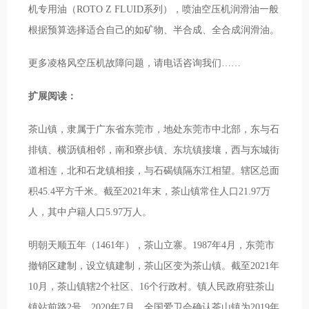
机专用油（ROTO Z FLUID系列），喷油空压机润滑油一般
根据预算选择适合自己的如矿物、半合成、全合成润滑油。
更多凌格风空压机故障问题，请电话咨询我们……
扩展阅读：
茶山镇，隶属于广东省东莞市，地处东莞市中北部，东与石
排镇、横沥镇相邻，南和寮步镇、东坑镇接壤，西与东城街
道相连，北和石龙镇相接，与石碣镇隔东江相望。辖区总面
积45.4平方千米。截至2021年末，茶山镇常住人口21.97万
人，其中户籍人口5.97万人。
明朝天顺五年（1461年），茶山立寨。1987年4月，东莞市
撤销区建制，设立镇建制，茶山区变为茶山镇。截至2021年
10月，茶山镇辖2个社区、16个行政村。镇人民政府驻茶山
镇站前路2号。2020年7月，全国爱卫会确认茶山镇为2019年