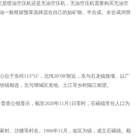
定是喷油空压机还是无油空压机，无油空压机需要购买无油空
机润滑油一般根据预算选择适合自己的如矿物、半合成、全合成润滑
东经113°51′，北纬28°08′附近，东与石龙镇接壤、以广
埗镇相连，北与增城区龙地、土江等乡村隔江相望。
口普查公报显示，截至2020年11月1日零时，石碣镇常住人口为
村、沙腰等村名。1986年11月，改区为镇，成立石碣镇。截