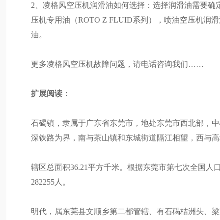
2、凌格风空压机润滑油如何选择：选择润滑油需要确
压机专用油（ROTO Z FLUID系列），喷油空压
油。
更多凌格风空压机故障问题，请电话咨询我们……
扩展阅读：
石碣镇，隶属于广东省东莞市，地处东莞市西北部，中心位于
深铁路为界，南与茶山镇和东城街道隔江相望，西与高
辖区总面积36.21平方千米。根据东莞市第七次全国人
282255人。
明代，属东莞县文顺乡第二都管辖、有石碣桔洲头、梁家