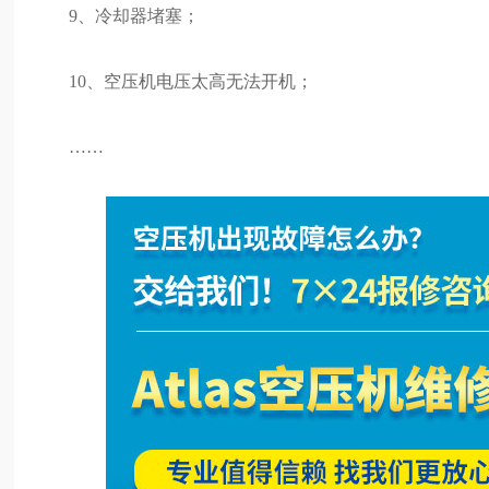
9、冷却器堵塞；
10、空压机电压太高无法开机；
……