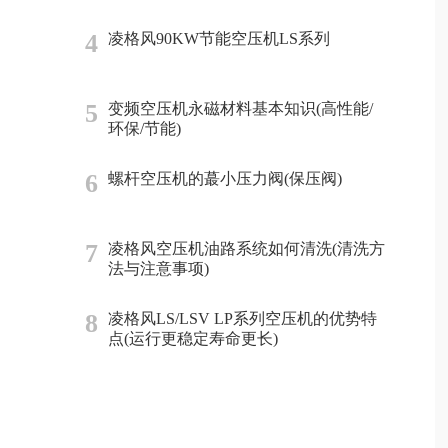
4
凌格风90KW节能空压机LS系列
5
变频空压机永磁材料基本知识(高性能/
环保/节能)
6
螺杆空压机的蕞小压力阀(保压阀)
7
凌格风空压机油路系统如何清洗(清洗方
法与注意事项)
8
凌格风LS/LSV LP系列空压机的优势特
点(运行更稳定寿命更长)