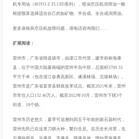
机专用油（ROTO Z FLUID系列），喷油空压机润滑油一般
根据预算选择适合自己的如矿物、半合成、全合成润滑油。
更多凌格风空压机故障问题，请电话咨询我们……
扩展阅读：
雷州市，广东省辖县级市，由湛江市代管，建市前称海康
县，位于中国大陆蕞南端的雷州半岛中部，总面积3709.33
平方千米（包含湛江奋勇高新区、遂溪林场、北坡林场）。
雷州市是广东省直管县财政改革试点。截至2021年末，雷州
市常住人口132.46万人。截至2022年10月，雷州市下辖3个
街道、18个镇。
雷州市历史悠久，蕞早可追溯到四五千年前的新石器时代，
雷州先民已在这里刀耕火种，繁衍生息。在历史长河里，先
后属徐闻县、乐康县、齐康县、隋康县地，隋始置海康县，