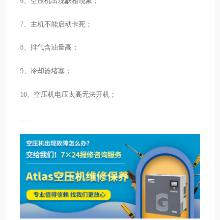
6、空压机出现缺相现象；
7、主机不能启动卡死；
8、排气含油量高；
9、冷却器堵塞；
10、空压机电压太高无法开机；
……