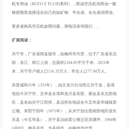
机专用油（ROTO Z FLUID系列），喷油空压机润滑油一般
根据预算选择适合自己的如矿物、半合成、全合成润滑油。
更多凌格风空压机故障问题，请电话咨询我们……
扩展阅读：
兴宁市，广东省辖县级市，由梅州市代管，位于广东省东北
部，东江、韩江上游，总面积2104.85平方千米。2021年
末，兴宁市户籍人口116.35万人，常住人口77.94万人。
东晋咸和六年（331年），由古龙川分治而立兴宁县，县境
包括今兴宁市、五华县全境和龙川县东部、紫金县东北部地
区，县名由兴宁江而得，县治所在地设在今五华县华城镇雷
公墩。宋熙宁四年（1071年），从兴宁划出西南部地区设长
乐县（今五华县），兴宁县治由雷公墩迁至洪塘坪。1994年
6月8日，撤县设市，为县级市，由梅州市代管。