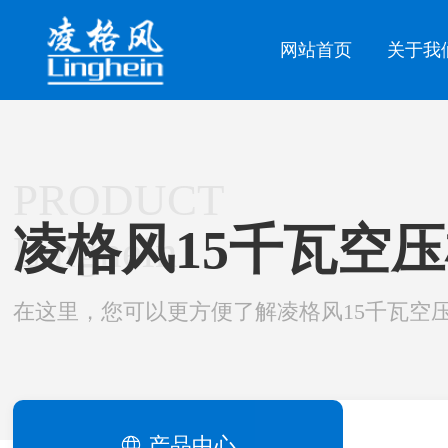
网站首页
关于我
PRODUCT
凌格风15千瓦空
Linghein
在这里，您可以更方便了解凌格风15千瓦空
产品中心