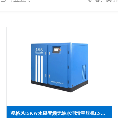
凌格风15KW永磁变频无油水润滑空压机LSW PM系列