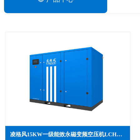
凌格风15KW一级能效永磁变频空压机LCH系列