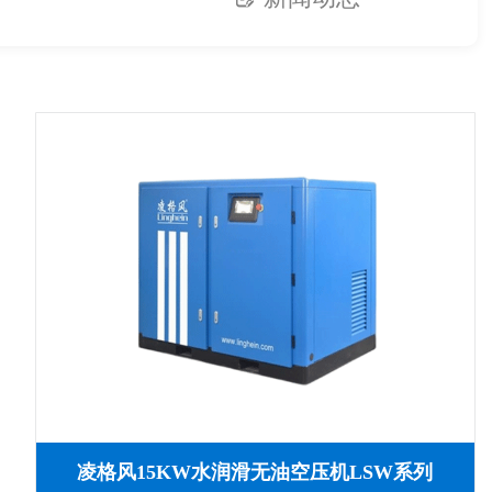
凌格风15KW水润滑无油空压机LSW系列