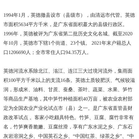
1994年1月，英德撤县设市（县级市），由清远市代管。英德
市面积5634平方千米，是广东省面积蕞大的县级行政区。
1996年，英德被评为广东省第二批历史文化名城。截至2020
年10月，英德市下辖1个街道、23个镇。 2021年末户籍总人
口1206690人；全市常住人口94.35万人。
英德河流水系除北江、滃江、连江三大过境河流外，集雨面
积100平方千米以上的支流16条。英德土质较肥沃、气候较滋
润，形成米、油料、甘蔗、蚕桑、茶叶、蔬菜、水果、笋竹
等商品生产基地，其中笋竹种植面积40万亩，被农业农村部
定为全国农业产业化试点市（县）之一。是广东省直管县财
政改革试点 。客家小吃颇具特色。竹笋、豆腐、腐竹非常有
名，竹笋爽香脆嫩、豆腐丝滑，享有广东水泥之乡、广东石
灰岩溶洞之乡、中国英石之乡、“中国红茶、绿茶之乡”、“中