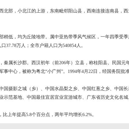
西北部，小北江的上游，东南毗邻阳山县，西南连接连南县，西
部稍低，均为丘陵地带。属中亚热带季风气候区，一年四季受季
口37.78万人；全市户籍人口为540854人。
秦属长沙郡。西汉初年（前206年）立县，称桂阳县。民国元年
事中心，被称为粤北“小广州”。1994年4月22日，经国务院
中国摄影之城（乡）、中国水晶梨之乡、中国红葱之乡、中国长
业示范基地、中国最佳宜居宜业宜游城市、广东省历史文化名城
%，比上年提高5.8个百分点，两年平均增长6.2%。