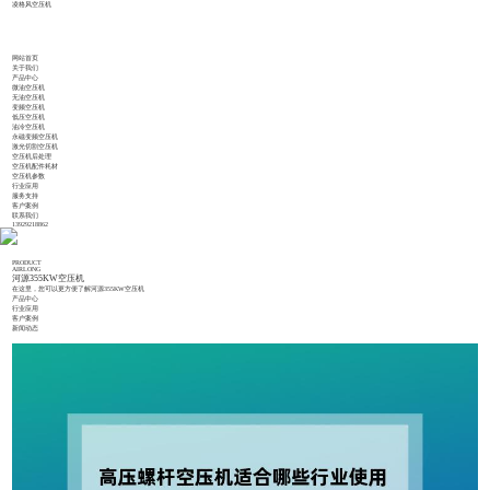
凌格风空压机
网站首页
关于我们
产品中心
微油空压机
无油空压机
变频空压机
低压空压机
油冷空压机
永磁变频空压机
激光切割空压机
空压机后处理
空压机配件耗材
空压机参数
行业应用
服务支持
客户案例
联系我们
13929218862
PRODUCT
AIRLONG
河源355KW空压机
在这里，您可以更方便了解河源355KW空压机
产品中心
行业应用
客户案例
新闻动态