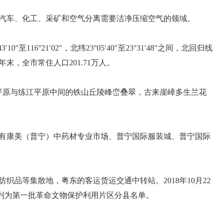
汽车、化工、采矿和空气分离需要洁净压缩空气的领域。
1′02″，北纬23°05′40″至23°31′48″之间，北回归线
年末，全市常住人口201.71万人。
榕江平原与练江平原中间的铁山丘陵峰峦叠翠，古来崖嶂多生兰花
有康美（普宁）中药材专业市场、普宁国际服装城、普宁国际
品等集散地，粤东的客运货运交通中转站。2018年10月22
月，被列为第一批革命文物保护利用片区分县名单。