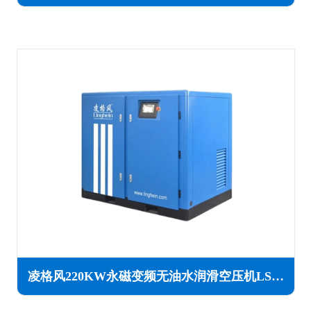
凌格风220KW永磁变频无油水润滑空压机LSW PM系列