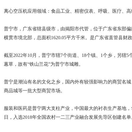
离心空压机应用领域：食品工业、精密仪表、呼吸、医疗、高
普宁市，广东省辖县级市，由揭阳市代管，位于广东省东部偏南，潮汕平原西
横贯市境北部，总面积1620.05平方千米。是广东省直管县财政改革
截至2022年10月，普宁市辖7个街道、18个镇、1个乡，
蕙草，故有“铁山兰花”为普宁市城雕。
普宁是潮汕有名的文化之乡，国内外有较强影响力的商贸名城
商品城等一批大型商贸市场。
服装和医药是普宁两大支柱产业，中国最大的衬衣生产基地，华
日，入选2018年全国农村一二三产业融合发展先导区创建名单。