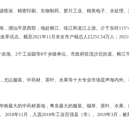
级喷涂、精密印刷、生物制药、胶片工业、精美电子、水处理、
部，地处榕江、练江和龙江上游。介于东经115°43′10″至116°2
试点。截至2021年11月末全市户籍总人口251.54万人；2021
另辖5个农场、2个工业园等8个乡级单位。市政府驻流沙北街道。
，尤以服装、中药材、茶叶、水果等十大专业市场蜚声海内外。
南最大的中药材基地，粤东最大的服装、烟草、茶叶、水果、纺织
 2018年11月，入选2018年工业百强县（市）。2019年3