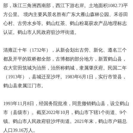
部，珠江三角洲西南部，西江下游右岸。土地面积1082.73平
方公里。 境内主要风景名胜有广东大雁山森林公园、禾谷田
心村、古劳水乡等。鹤山红茶、鹤山粉葛获农产品地理标志
认证。鹤山市人民政府驻沙坪街道。
清雍正十年（1732年），从新会划出古劳、新化、遵名三个
都及开平的双桥都全部，古博都的部分地方，新置鹤山县，
在大官田筑城为治所，治所称鹤城，隶属肇庆府。民国二年
（1913年），县城迁至沙坪。1983年6月1日，实行市管县，
鹤山县隶属江门市。
1993年11月8日，经国务院批准，同意撤销鹤山县，设立鹤山
市（县级市）。截至2022年10月，鹤山市下辖1个街道、9个
镇。鹤山市人民政府驻沙坪街道。2021年末，鹤山市户籍总
人口39.16万人。