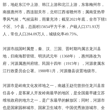
部，地处东江中上游、韩江上游和北江上游，东靠梅州市，
南接惠州市，西连韶关市，北邻江西省赣州市；属南亚热带
季风气候，气候温和，雨量充沛；截至2021年底，全市下辖1
个区、5个县，总面积15654平方千米，户籍人口371.93万
人，常住人口284.09万人，城镇化率49.75%。
河源市战国时属楚，秦、汉、三国、晋时期均属古龙川县
地，归南海郡管辖。明洪武元年（1368年），惠州路改为
府，河源属惠州府辖。民国十四年（1915年），河源隶属东
江行政委员会公署。1988年1月，河源撤县设置地级市。
河源市是岭南文化发祥地之一，南越王赵佗曾担任龙川县首
任县令，是客家人开发岭南最早的地区，是全国最早建立苏
维埃政府的地方之一，是广东最早的解放区；同时，河源市
也是国家园林城市、国家卫生城市、中国优秀旅游城市、全