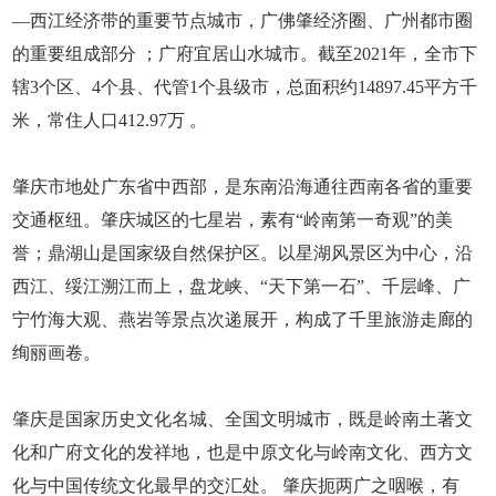
—西江经济带的重要节点城市，广佛肇经济圈、广州都市圈
的重要组成部分 ；广府宜居山水城市。截至2021年，全市下
辖3个区、4个县、代管1个县级市，总面积约14897.45平方千
米，常住人口412.97万 。
肇庆市地处广东省中西部，是东南沿海通往西南各省的重要
交通枢纽。肇庆城区的七星岩，素有“岭南第一奇观”的美
誉；鼎湖山是国家级自然保护区。以星湖风景区为中心，沿
西江、绥江溯江而上，盘龙峡、“天下第一石”、千层峰、广
宁竹海大观、燕岩等景点次递展开，构成了千里旅游走廊的
绚丽画卷。
肇庆是国家历史文化名城、全国文明城市，既是岭南土著文
化和广府文化的发祥地，也是中原文化与岭南文化、西方文
化与中国传统文化最早的交汇处。 肇庆扼两广之咽喉，有