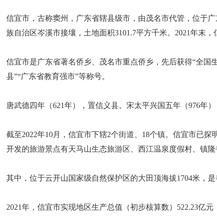
信宜市，古称窦州，广东省辖县级市，由茂名市代管，位于广
族自治区岑溪市接壤，土地面积3101.7平方千米。2021年末，
信宜市是广东省著名侨乡、茂名市重点侨乡，先后获得“全国生态
县”“广东省教育强市”等称号。
唐武德四年（621年），置信义县。宋太平兴国五年（976年
截至2022年10月，信宜市下辖2个街道、18个镇。信宜市
开发的旅游景点有天马山生态旅游区、西江温泉度假村、镇隆
其中，位于云开山国家级自然保护区的大田顶海拔1704米，是粤
2021年，信宜市实现地区生产总值（初步核算数）522.23亿元