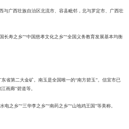
西与广西壮族自治区北流市、容县毗邻，北与罗定市、广西壮
国长寿之乡”“中国慈孝文化之乡”“全国义务教育发展基本均衡
为广东省第二大金矿。南玉是全国唯一的“南方碧玉”。信宜市已
江画廊”碧道等。
电之乡”“三华李之乡”“南药之乡”“山地鸡王国”等美称。