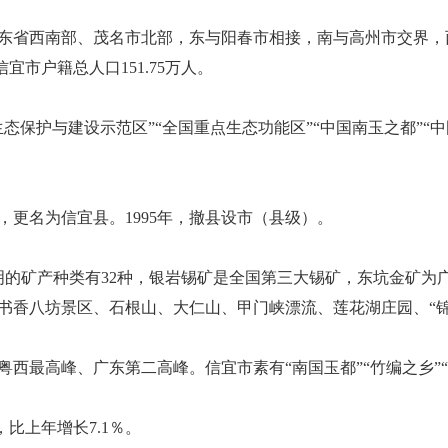
东省西南部、茂名市北部，东与阳春市相接，南与高州市交界，
信宜市户籍总人口151.75万人。
保护与建设示范区”“全国重点生态功能区”“中国南玉之都”“中
），更名为信宜县。1995年，撤县设市（县级）。
已探明的矿产种类有32种，银岩锡矿是全国第三大锡矿，东坑金矿
书香八坊景区、石根山、大仁山、甲门峡漂流、莲花湖庄园、“锦
西最高峰、广东第二高峰。信宜市素有“南国玉都”“竹编之乡”“水
，比上年增长7.1％。