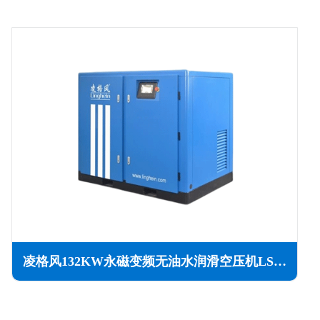
凌格风132KW永磁变频无油水润滑空压机LSW PM系列