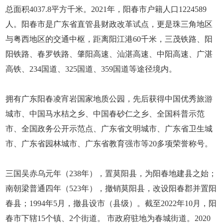
总面积4037.8平方千米。2021年，阳春市户籍人口1224589
人。阳春市是广东省直管县财政改革试点，更是珠三角地区
与粤西地区的交通中枢，距离阳江港60千米，三茂铁路、阳
阳铁路、春罗铁路、肇阳高速、汕湛高速、中阳高速、广湛
高铁、234国道、325国道、359国道等途径境内。
拥有广东阳春凌宵岩国家地质公园，先后获得中国优秀旅游
城市、中国马水桔之乡、中国春砂仁之乡、全国科普示范
市、全国政务公开示范点、广东省文明城市、广东省卫生城
市、广东省园林城市、广东省教育强市等20多项荣誉称号。
三国吴赤乌元年（238年），置莫阳县，为阳春地建县之始；
南朝梁普通四年（523年），撤销莫阳县，改设阳春郡并置阳
春县；1994年5月，撤县设市（县级）。截至2022年10月，阳
春市下辖15个镇、2个街道。 市政府驻地为春城街道。2020