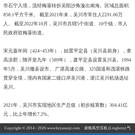
市石宁入境，流经梅菉转折吴阳沙角漩出南海。区域总面积
858.1平方千米。 截至2021年末，吴川市常住人口91.06万
人。 截至2022年10月，吴川市共辖5个街道、10个镇，市人
民政府驻梅菉街道。
宋元嘉年间（424~453年），始置平定县（吴川县前身），隶
高凉郡；隋开皇九年（589年），废平定县设置吴川县。1994
年5月，吴川撤县设市。 广湛高速公路、325国道和茂湛铁路
贯穿全境，境内有国家二级口岸吴川港，湛江吴川机场选址
吴川。
2021年，吴川市实现地区生产总值（初步核算数）304.41亿
元，比上年增长7.2%。
Copyright © 2014 - 2026 www.hzyasuoji.com
凌格风空压机
(Linghein) 气