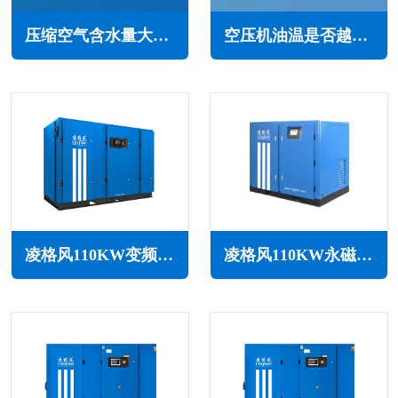
压缩空气含水量大的原因以及解决办法(及时发现并处理)
空压机油温是否越低越好(合适的油温范围才更好)
凌格风110KW变频空压机LSV系列
凌格风110KW永磁变频无油水润滑空压机LSW PM系列