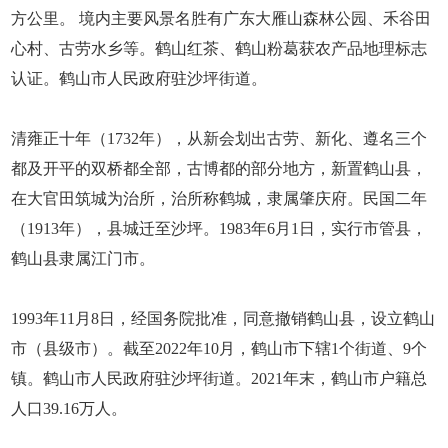
方公里。 境内主要风景名胜有广东大雁山森林公园、禾谷田
心村、古劳水乡等。鹤山红茶、鹤山粉葛获农产品地理标志
认证。鹤山市人民政府驻沙坪街道。
清雍正十年（1732年），从新会划出古劳、新化、遵名三个
都及开平的双桥都全部，古博都的部分地方，新置鹤山县，
在大官田筑城为治所，治所称鹤城，隶属肇庆府。民国二年
（1913年），县城迁至沙坪。1983年6月1日，实行市管县，
鹤山县隶属江门市。
1993年11月8日，经国务院批准，同意撤销鹤山县，设立鹤山
市（县级市）。截至2022年10月，鹤山市下辖1个街道、9个
镇。鹤山市人民政府驻沙坪街道。2021年末，鹤山市户籍总
人口39.16万人。