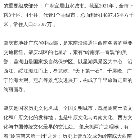
的重要组成部分 ；广府宜居山水城市。截至2021年，全市下
辖3个区、4个县、代管1个县级市，总面积约14897.45平方千
米，常住人口412.97万 。
肇庆市地处广东省中西部，是东南沿海通往西南各省的重要
交通枢纽。肇庆城区的七星岩，素有“岭南第一奇观”的美
誉；鼎湖山是国家级自然保护区。以星湖风景区为中心，沿
西江、绥江溯江而上，盘龙峡、“天下第一石”、千层峰、广
宁竹海大观、燕岩等景点次递展开，构成了千里旅游走廊的
绚丽画卷。
肇庆是国家历史文化名城、全国文明城市，既是岭南土著文
化和广府文化的发祥地，也是中原文化与岭南文化、西方文
化与中国传统文化最早的交汇处。 肇庆扼两广之咽喉，有
着“岭表南来第一州”之誉；历史上曾五次成为岭南或大西南