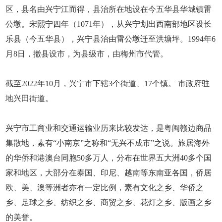
区，县名由兴宁江而得，县治所在地设在今五华县华城镇雷
公墩。宋熙宁四年（1071年），从兴宁划出西南部地区设长
乐县（今五华县），兴宁县治由雷公墩迁至洪塘坪。1994年6
月8日，撤县设市，为县级市，由梅州市代管。
截至2022年10月，兴宁市下辖3个街道、17个镇。 市政府驻
地兴田街道。
兴宁市工商业和交通运输业历来比较发达，是粤闽赣边商品
集散地，素有“小南京”之称和“无兴不成市”之说。旅居海外
的华侨和港澳台同胞50多万人，分布在世界五大洲40多个国
家和地区，大部分在泰国、印尼、越南等东南亚各国，侨居
欧、美、澳等洲者亦有一定比例，素有文化之乡、华侨之
乡、足球之乡、纺织之乡、商贸之乡、花灯之乡、版画之乡
的美誉。